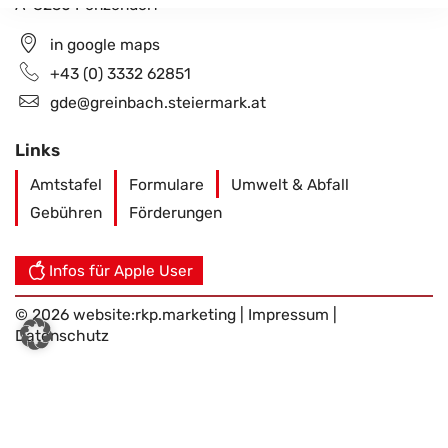
A-8230 Penzendorf
in google maps
+43 (0) 3332 62851
gde@greinbach.steiermark.at
Links
Amtstafel
Formulare
Umwelt & Abfall
Gebühren
Förderungen
Infos für Apple User
© 2026 website:
rkp.marketing
|
Impressum
|
Datenschutz