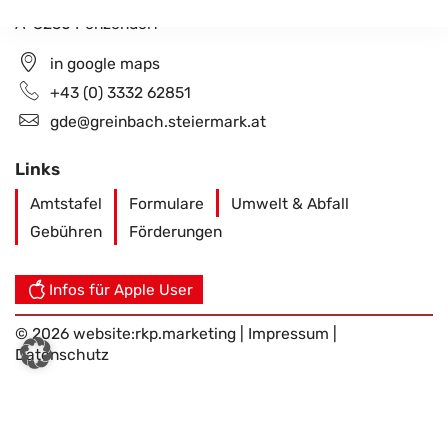
Penzendorf 26
A-8230 Penzendorf
in google maps
+43 (0) 3332 62851
gde@greinbach.steiermark.at
Links
Amtstafel
Formulare
Umwelt & Abfall
Gebühren
Förderungen
Infos für Apple User
© 2026 website:
rkp.marketing
|
Impressum
|
Datenschutz