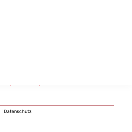
all
Gebühren
Förderungen
m
|
Datenschutz