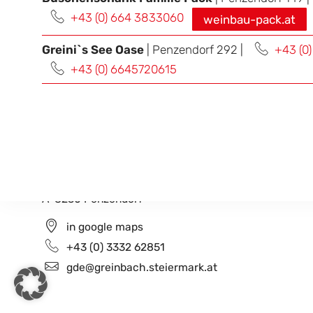
+43 (0) 664 3833060
weinbau-pack.at
Greini`s See Oase
| Penzendorf 292 |
+43 (0
+43 (0) 6645720615
Gemeindeamt Greinbach
Penzendorf 26
A-8230 Penzendorf
in google maps
+43 (0) 3332 62851
gde@greinbach.steiermark.at