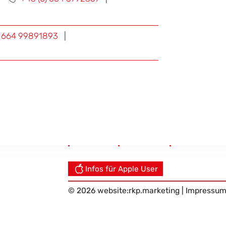
) 664 99891893
|
Links
Amtstafel
Formulare
Umwelt & Abf
Infos für Apple User
© 2026 website:
rkp.marketing
|
Impressu