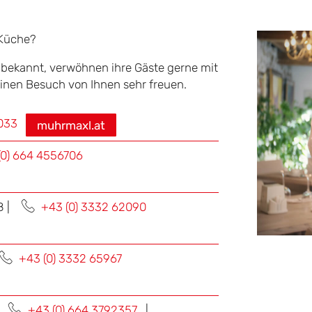
 Küche?
e bekannt, verwöhnen ihre Gäste gerne mit
inen Besuch von Ihnen sehr freuen.
0033
muhrmaxl.at
(0) 664 4556706
8 |
+43 (0) 3332 62090
+43 (0) 3332 65967
+43 (0) 664 3792357
|