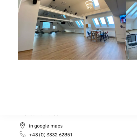
Gemeindeamt Greinbach
Penzendorf 26
A-8230 Penzendorf
in google maps
+43 (0) 3332 62851