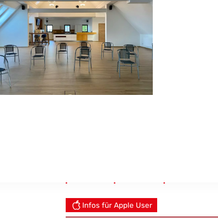
Links
Amtstafel
Formulare
Umwelt & Abf
Infos für Apple User