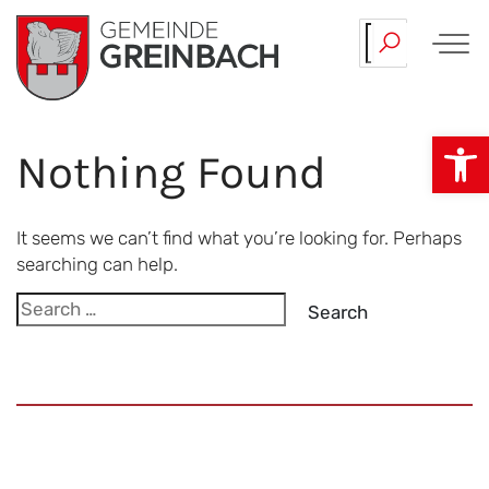
Skip
Mülltermine…
April.
to
content
Op
Nothing Found
It seems we can’t find what you’re looking for. Perhaps
searching can help.
Search