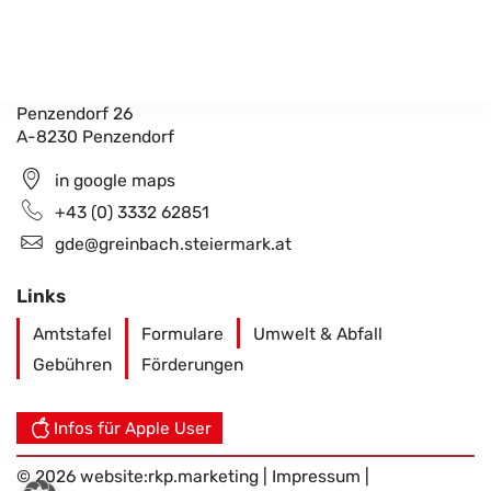
Gemeindeamt Greinbach
Penzendorf 26
A-8230 Penzendorf
in google maps
+43 (0) 3332 62851
gde@greinbach.steiermark.at
Links
Amtstafel
Formulare
Umwelt & Abfall
Gebühren
Förderungen
Infos für Apple User
© 2026 website:
rkp.marketing
|
Impressum
|