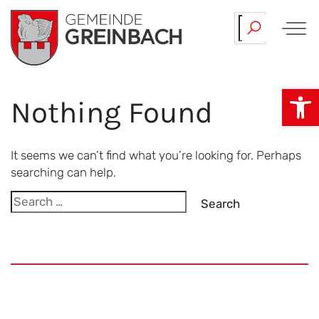
Skip
Mülltermine…
Juli.
to
content
Op
Nothing Found
It seems we can’t find what you’re looking for. Perhaps
searching can help.
Search