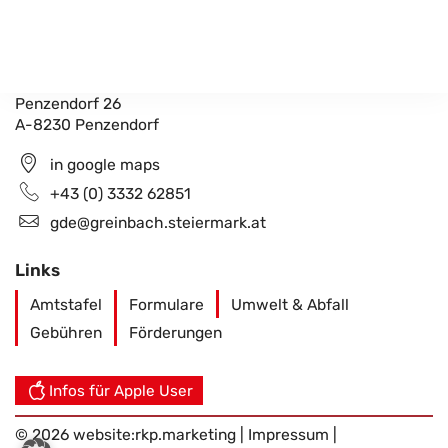
Gemeindeamt Greinbach
Penzendorf 26
A-8230 Penzendorf
in google maps
+43 (0) 3332 62851
gde@greinbach.steiermark.at
Links
Amtstafel
Formulare
Umwelt & Abfall
Gebühren
Förderungen
Infos für Apple User
© 2026 website:
rkp.marketing
|
Impressum
|