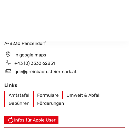
Gemeindeamt Greinbach
Penzendorf 26
A-8230 Penzendorf
in google maps
+43 (0) 3332 62851
gde@greinbach.steiermark.at
Links
Amtstafel
Formulare
Umwelt & Abfall
Gebühren
Förderungen
Infos für Apple User