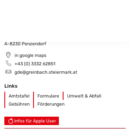
Gemeindeamt Greinbach
Penzendorf 26
A-8230 Penzendorf
in google maps
+43 (0) 3332 62851
gde@greinbach.steiermark.at
Links
Amtstafel
Formulare
Umwelt & Abfall
Gebühren
Förderungen
Infos für Apple User